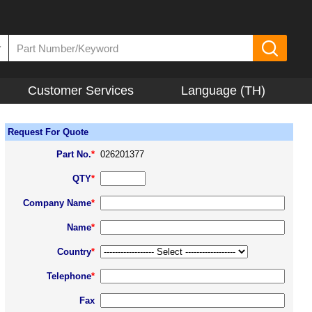
▼
Customer Services
Language (TH)
Request For Quote
Part No.
*
026201377
QTY
*
Company Name
*
Name
*
Country
*
Telephone
*
Fax