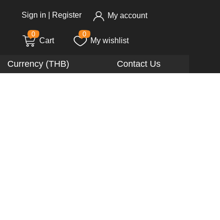
Sign in
|
Register
My account
0
0
Cart
My wishlist
Currency (THB)
Contact Us