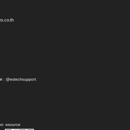
s.co.th
ค : @estechsupport
on: esource