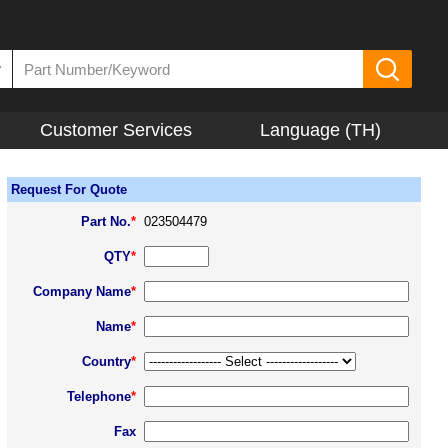
▼
Customer Services
Language (TH)
Request For Quote
Part No.
*
023504479
QTY
*
Company Name
*
Name
*
Country
*
Telephone
*
Fax