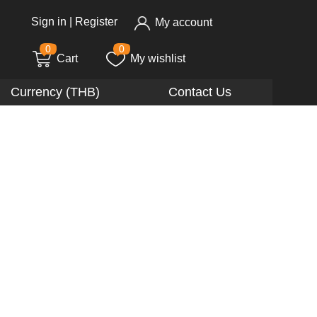
Sign in
|
Register
My account
0
0
Cart
My wishlist
Currency (THB)
Contact Us