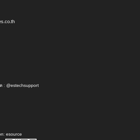
s.co.th
ค : @estechsupport
on: esource