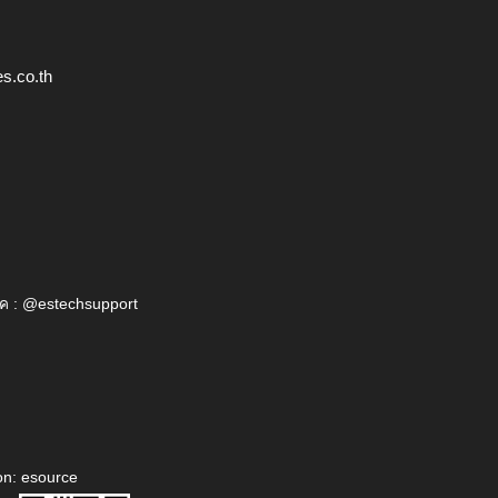
s.co.th
ค : @estechsupport
on: esource