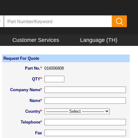
▼
Customer Services
Language (TH)
Request For Quote
Part No.
*
016006808
QTY
*
Company Name
*
Name
*
Country
*
Telephone
*
Fax