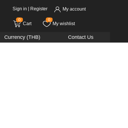
Sign in
|
Register
My account
0
0
Cart
My wishlist
Currency (THB)
Contact Us