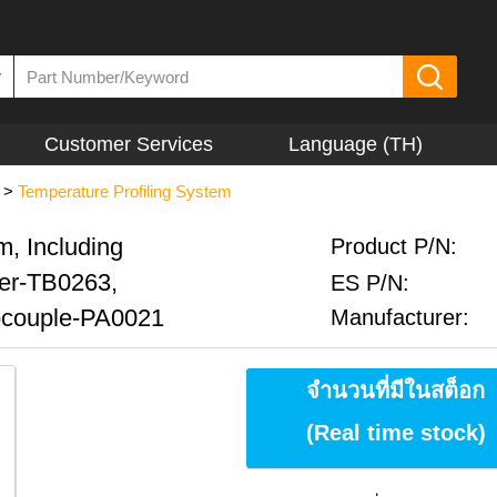
▼
Customer Services
Language (TH)
>
Temperature Profiling System
m, Including
Product P/N:
er-TB0263,
ES P/N:
ocouple-PA0021
Manufacturer:
จำนวนที่มีในสต็อก
(Real time stock)