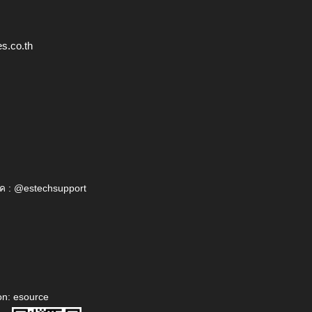
s.co.th
ค : @estechsupport
on: esource