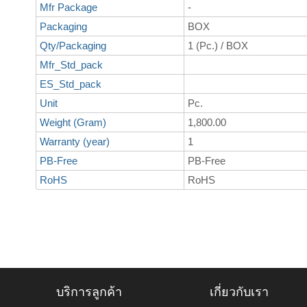
Mfr Package
-
Packaging
BOX
Qty/Packaging
1 (Pc.) / BOX
Mfr_Std_pack
ES_Std_pack
Unit
Pc.
Weight (Gram)
1,800.00
Warranty (year)
1
PB-Free
PB-Free
RoHS
RoHS
บริการลูกค้า
เกี่ยวกับเรา