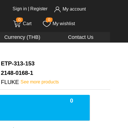
Sign in
|
Register
My account
0
0
Cart
My wishlist
Currency (THB)
Contact Us
ETP-313-153
2148-0168-1
FLUKE
See more products
0