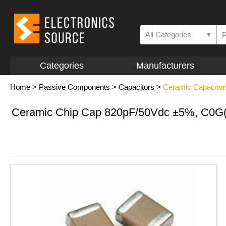
All Categories
▼
Categories
Manufacturers
Home
>
Passive Components
>
Capacitors
>
Ceramic Capacitor
Ceramic Chip Cap 820pF/50Vdc ±5%, C0G