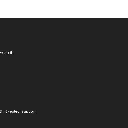
s.co.th
ค : @estechsupport