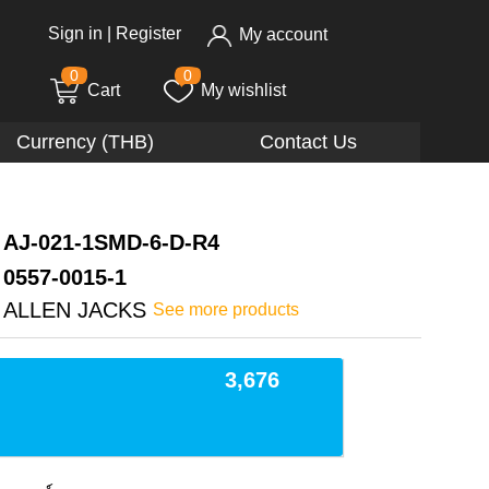
Sign in
|
Register
My account
0
0
Cart
My wishlist
Currency (THB)
Contact Us
AJ-021-1SMD-6-D-R4
0557-0015-1
ALLEN JACKS
See more products
3,676