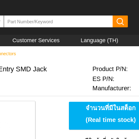
▼
Customer Services
Language (TH)
nnectors
Entry SMD Jack
Product P/N:
ES P/N:
Manufacturer:
จำนวนที่มีในสต็อก
(Real time stock)