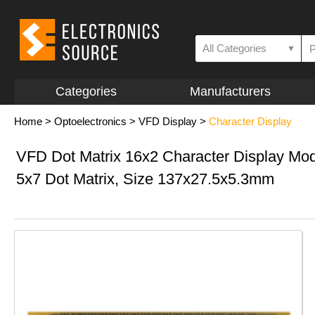
All Categories
▼
Categories
Manufacturers
Home
>
Optoelectronics
>
VFD Display
>
Character Display
VFD Dot Matrix 16x2 Character Display Mo
5x7 Dot Matrix, Size 137x27.5x5.3mm