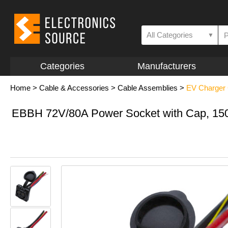
All Categories
▼
Categories
Manufacturers
Home
>
Cable & Accessories
>
Cable Assemblies
>
EV Charger 
EBBH 72V/80A Power Socket with Cap, 1