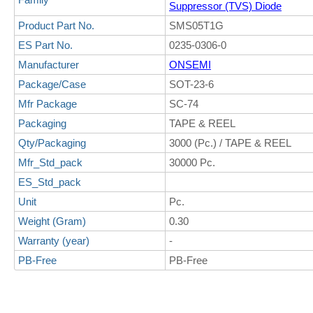
Suppressor (TVS) Diode
Product Part No.
SMS05T1G
ES Part No.
0235-0306-0
Manufacturer
ONSEMI
Package/Case
SOT-23-6
Mfr Package
SC-74
Packaging
TAPE & REEL
Qty/Packaging
3000 (Pc.) / TAPE & REEL
Mfr_Std_pack
30000 Pc.
ES_Std_pack
Unit
Pc.
Weight (Gram)
0.30
Warranty (year)
-
PB-Free
PB-Free