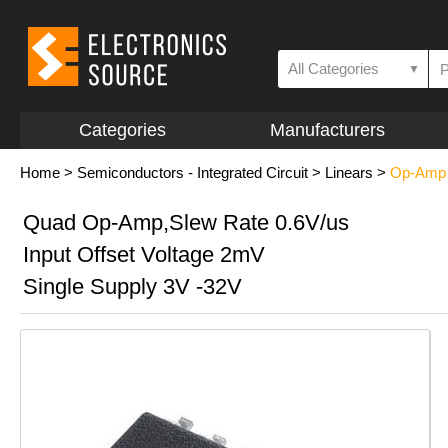
All Categories
▼
Categories
Manufacturers
Home
>
Semiconductors - Integrated Circuit
>
Linears
>
Op-Amp a
Quad Op-Amp,Slew Rate 0.6V/us
Input Offset Voltage 2mV
Single Supply 3V -32V