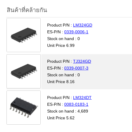
สินค้าที่คล้ายกัน
Product P/N :
LM324GD
ES-P/N :
0339-0006-1
Stock on hand : 0
Unit Price 6.99
Product P/N :
TJ324GD
ES-P/N :
0339-0007-3
Stock on hand : 0
Unit Price 8.16
Product P/N :
LM324DT
ES-P/N :
0083-0183-1
Stock on hand : 4,689
Unit Price 5.62