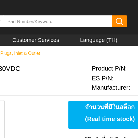
▼
Customer Services
Language (TH)
lugs, Inlet & Outlet
/30VDC
Product P/N:
ES P/N:
Manufacturer:
จำนวนที่มีในสต็อก
(Real time stock)