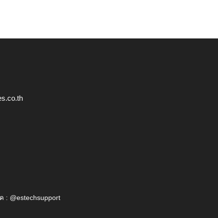
s.co.th
ค : @estechsupport