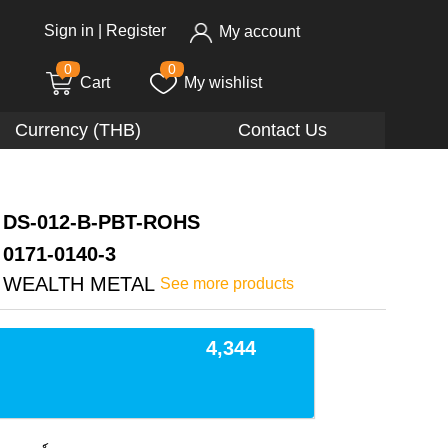
Sign in
|
Register
My account
0
0
Cart
My wishlist
Currency (THB)
Contact Us
DS-012-B-PBT-ROHS
0171-0140-3
WEALTH METAL
See more products
4,344