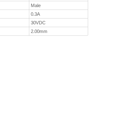
Male
0.3A
30VDC
2.00mm