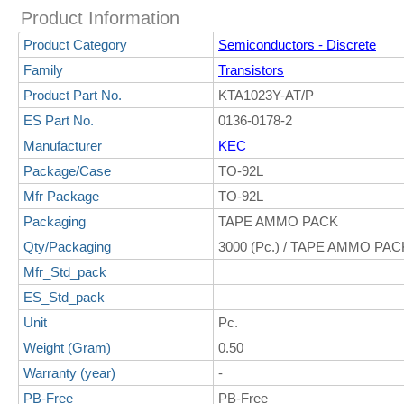
Product Information
Product Category
Semiconductors - Discrete
Family
Transistors
Product Part No.
KTA1023Y-AT/P
ES Part No.
0136-0178-2
Manufacturer
KEC
Package/Case
TO-92L
Mfr Package
TO-92L
Packaging
TAPE AMMO PACK
Qty/Packaging
3000 (Pc.) / TAPE AMMO PAC
Mfr_Std_pack
ES_Std_pack
Unit
Pc.
Weight (Gram)
0.50
Warranty (year)
-
PB-Free
PB-Free