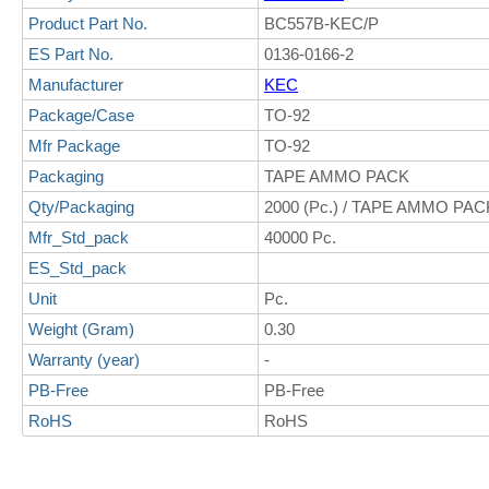
Product Part No.
BC557B-KEC/P
ES Part No.
0136-0166-2
Manufacturer
KEC
Package/Case
TO-92
Mfr Package
TO-92
Packaging
TAPE AMMO PACK
Qty/Packaging
2000 (Pc.) / TAPE AMMO PAC
Mfr_Std_pack
40000 Pc.
ES_Std_pack
Unit
Pc.
Weight (Gram)
0.30
Warranty (year)
-
PB-Free
PB-Free
RoHS
RoHS