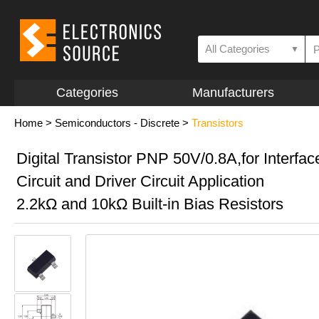
All Categories
▼
Categories
Manufacturers
Home
>
Semiconductors - Discrete
>
Transistors
Digital Transistor PNP 50V/0.8A,for Interfac
Circuit and Driver Circuit Application
2.2kΩ and 10kΩ Built-in Bias Resistors