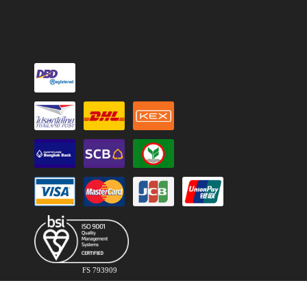
FS 793909