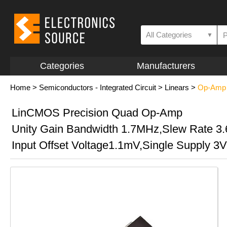
All Categories
▼
Categories
Manufacturers
Home
>
Semiconductors - Integrated Circuit
>
Linears
>
Op-Amp a
LinCMOS Precision Quad Op-Amp
Unity Gain Bandwidth 1.7MHz,Slew Rate 3.
Input Offset Voltage1.1mV,Single Supply 3