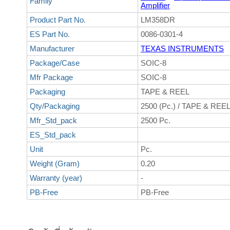
Family
Amplifier
Product Part No.
LM358DR
ES Part No.
0086-0301-4
Manufacturer
TEXAS INSTRUMENTS
Package/Case
SOIC-8
Mfr Package
SOIC-8
Packaging
TAPE & REEL
Qty/Packaging
2500 (Pc.) / TAPE & REE
Mfr_Std_pack
2500 Pc.
ES_Std_pack
Unit
Pc.
Weight (Gram)
0.20
Warranty (year)
-
PB-Free
PB-Free