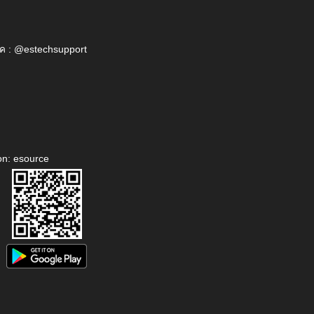
ค : @estechsupport
on: esource