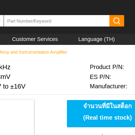
▼
Customer Services
Language (TH)
Amp and Instrumentation Amplifier
0kHz
Product P/N:
 3mV
ES P/N:
V to ±16V
Manufacturer:
จำนวนที่มีในสต็อก
(Real time stock)