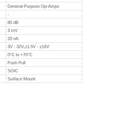
General-Purpose Op-Amps
-
80 dB
3 mV
20 nA
3V - 32V,±1.5V - ±16V
0°C to +70°C
Push Pull
SOIC
Surface Mount