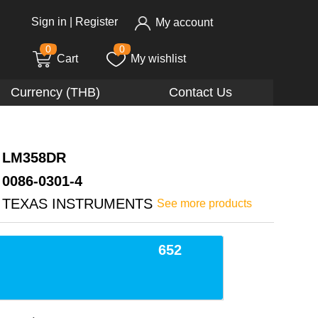
Sign in
|
Register
My account
0
0
Cart
My wishlist
Currency (THB)
Contact Us
LM358DR
0086-0301-4
TEXAS INSTRUMENTS
See more products
652