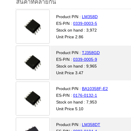
สินค้าที่คล้ายกัน
Product P/N :
LM358D
ES-P/N :
0339-0003-5
Stock on hand : 3,972
Unit Price 2.86
Product P/N :
TJ358GD
ES-P/N :
0339-0005-9
Stock on hand : 9,965
Unit Price 3.47
Product P/N :
BA10358F-E2
ES-P/N :
0176-0132-1
Stock on hand : 7,953
Unit Price 5.10
Product P/N :
LM358DT