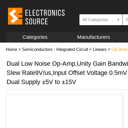
All Categories
▼
Categories
Manufacturers
Home
>
Semiconductors - Integrated Circuit
>
Linears
>
Op-Amp a
Dual Low Noise Op-Amp,Unity Gain Bandw
Slew Rate9V/us,Input Offset Voltage 0.5mV
Dual Supply ±5V to ±15V