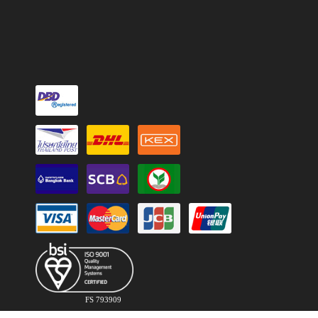
FS 793909