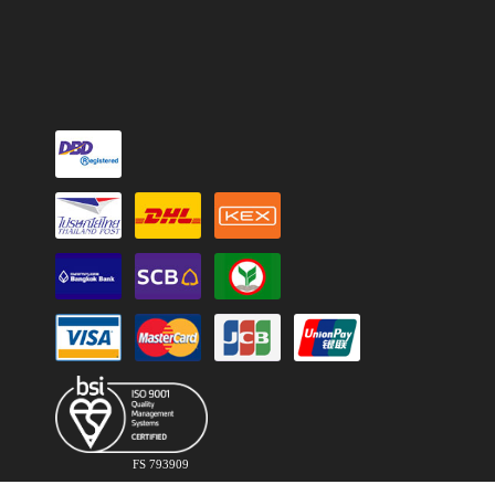
FS 793909