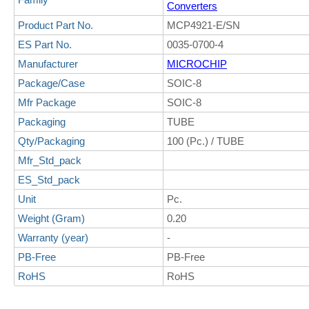
Converters
Product Part No.
MCP4921-E/SN
ES Part No.
0035-0700-4
Manufacturer
MICROCHIP
Package/Case
SOIC-8
Mfr Package
SOIC-8
Packaging
TUBE
Qty/Packaging
100 (Pc.) / TUBE
Mfr_Std_pack
ES_Std_pack
Unit
Pc.
Weight (Gram)
0.20
Warranty (year)
-
PB-Free
PB-Free
RoHS
RoHS