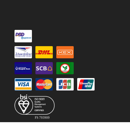
FS 793909