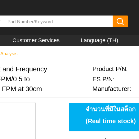
▼
Customer Services
Language (TH)
 Analysis
 and Frequency
Product P/N:
FPM/0.5 to
ES P/N:
0 FPM at 30cm
Manufacturer:
จำนวนที่มีในสต็อก
(Real time stock)