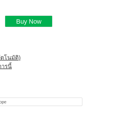
ตโนมัติ)
ารนี้
ope