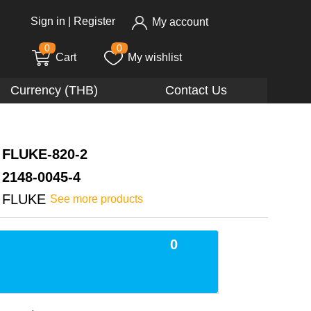
Sign in
|
Register
My account
0
0
Cart
My wishlist
Currency (THB)
Contact Us
FLUKE-820-2
2148-0045-4
FLUKE
See more products
0