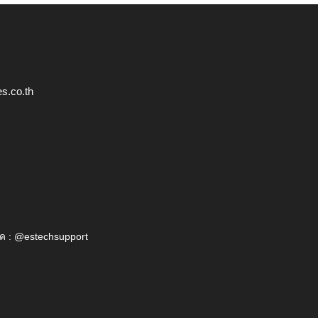
s.co.th
ค : @estechsupport