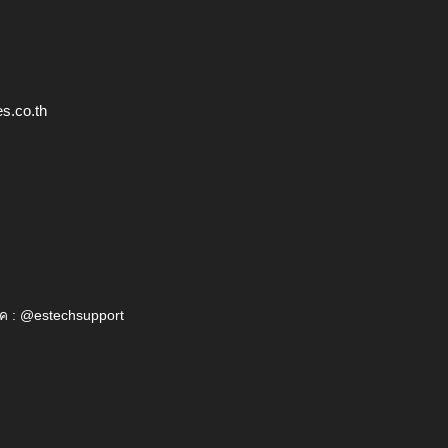
s.co.th
ค : @estechsupport