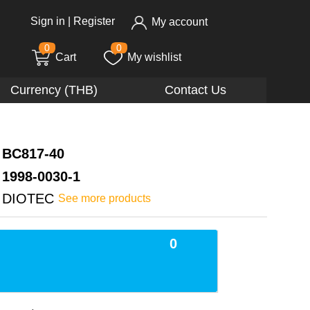
Sign in
|
Register
My account
0
0
Cart
My wishlist
Currency (THB)
Contact Us
BC817-40
1998-0030-1
DIOTEC
See more products
0