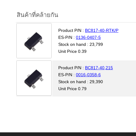
สินค้าที่คล้ายกัน
Product P/N :
BC817-40-RTK/P
ES-P/N :
0136-0407-5
Stock on hand : 23,799
Unit Price 0.39
Product P/N :
BC817-40,215
ES-P/N :
0016-0358-6
Stock on hand : 29,390
Unit Price 0.79