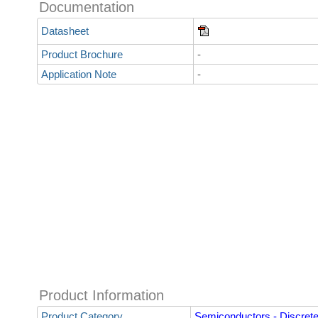
Documentation
Datasheet
Product Brochure
-
Application Note
-
Product Information
Product Category
Semiconductors - Discret