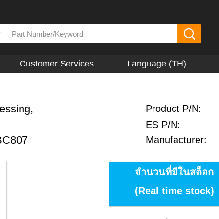
▼
Customer Services
Language (TH)
essing,
Product P/N:
ES P/N:
 BC807
Manufacturer:
จำนวนที่มีในสต็อก
(Real time stock)