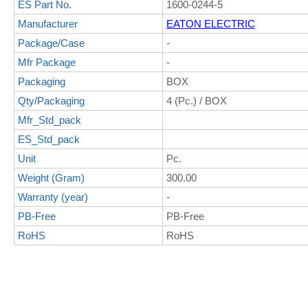
ES Part No.
1600-0244-5
Manufacturer
EATON ELECTRIC
Package/Case
-
Mfr Package
-
Packaging
BOX
Qty/Packaging
4 (Pc.) / BOX
Mfr_Std_pack
ES_Std_pack
Unit
Pc.
Weight (Gram)
300.00
Warranty (year)
-
PB-Free
PB-Free
RoHS
RoHS