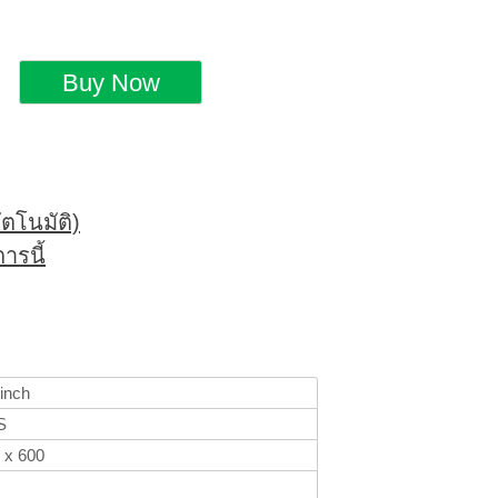
ตโนมัติ)
ารนี้
 inch
S
 x 600