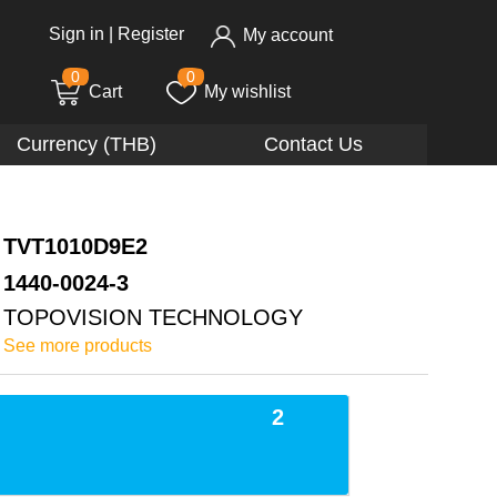
Sign in
|
Register
My account
0
0
Cart
My wishlist
Currency (THB)
Contact Us
TVT1010D9E2
1440-0024-3
TOPOVISION TECHNOLOGY
See more products
2