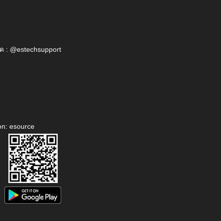
ค : @estechsupport
on: esource