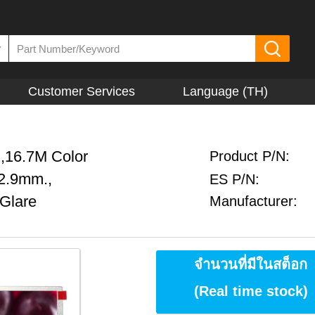
▼
Customer Services
Language (TH)
,16.7M Color
Product P/N:
2.9mm.,
ES P/N:
-Glare
Manufacturer:
จำนวนที่มีในสต็อก
(Real time stock)