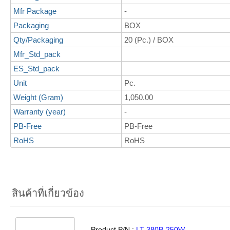
Mfr Package
-
Packaging
BOX
Qty/Packaging
20 (Pc.) / BOX
Mfr_Std_pack
ES_Std_pack
Unit
Pc.
Weight (Gram)
1,050.00
Warranty (year)
-
PB-Free
PB-Free
RoHS
RoHS
สินค้าที่เกี่ยวข้อง
Product P/N :
LT-380B-250W