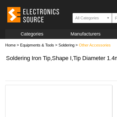
All Categories
▼
Categories
Manufacturers
Home
>
Equipments & Tools
>
Soldering
>
Other Accessories
Soldering Iron Tip,Shape I,Tip Diameter 1.