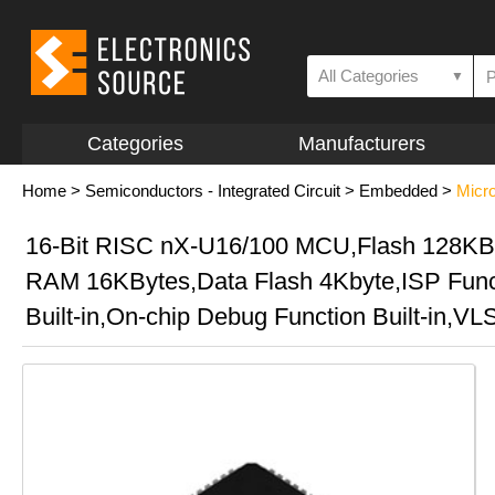
All Categories
▼
Categories
Manufacturers
Home
>
Semiconductors - Integrated Circuit
>
Embedded
>
Micro
16-Bit RISC nX-U16/100 MCU,Flash 128KB
RAM 16KBytes,Data Flash 4Kbyte,ISP Func
Built-in,On-chip Debug Function Built-in,VL