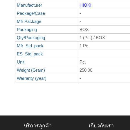
Manufacturer
HIOKI
Package/Case
-
Mfr Package
-
Packaging
BOX
Qty/Packaging
1 (Pc.) / BOX
Mfr_Std_pack
1 Pc.
ES_Std_pack
Unit
Pc.
Weight (Gram)
250.00
Warranty (year)
-
บริการลูกค้า
เกี่ยวกับเรา