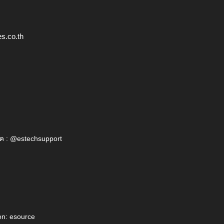
s.co.th
ค : @estechsupport
on: esource