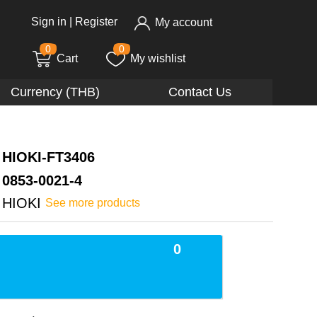
Sign in
|
Register
My account
0
0
Cart
My wishlist
Currency (THB)
Contact Us
HIOKI-FT3406
0853-0021-4
HIOKI
See more products
0