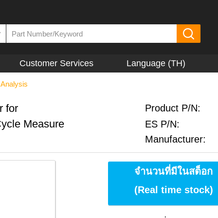
▼
Customer Services
Language (TH)
 Analysis
 for
Product P/N:
Cycle Measure
ES P/N:
Manufacturer:
จำนวนที่มีในสต็อก
(Real time stock)