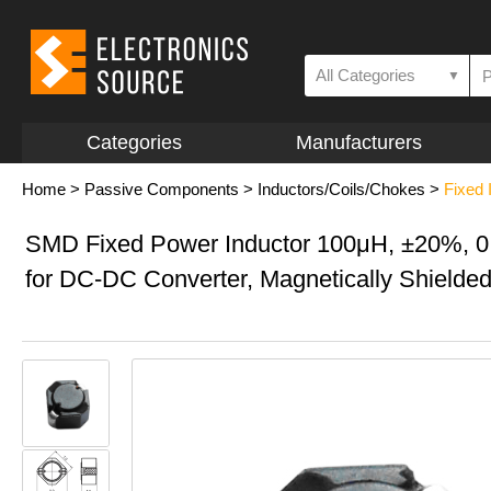
All Categories
▼
Categories
Manufacturers
Home
>
Passive Components
>
Inductors/Coils/Chokes
>
Fixed 
SMD Fixed Power Inductor 100μH, ±20%, 0
for DC-DC Converter, Magnetically Shielde