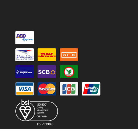
FS 793909