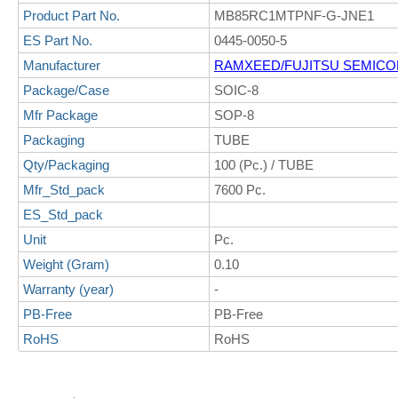
Product Part No.
MB85RC1MTPNF-G-JNE1
ES Part No.
0445-0050-5
Manufacturer
RAMXEED/FUJITSU SEMIC
Package/Case
SOIC-8
Mfr Package
SOP-8
Packaging
TUBE
Qty/Packaging
100 (Pc.) / TUBE
Mfr_Std_pack
7600 Pc.
ES_Std_pack
Unit
Pc.
Weight (Gram)
0.10
Warranty (year)
-
PB-Free
PB-Free
RoHS
RoHS