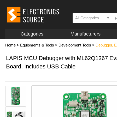
All Categories
▼
Categories
Manufacturers
Home
>
Equipments & Tools
>
Development Tools
>
Debugger, E
LAPIS MCU Debugger with ML62Q1367 Eva
Board, Includes USB Cable