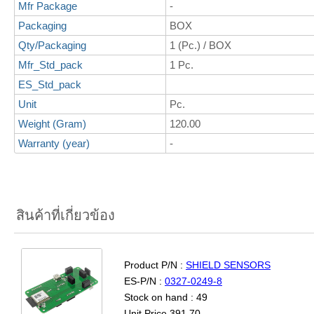
Mfr Package
-
Packaging
BOX
Qty/Packaging
1 (Pc.) / BOX
Mfr_Std_pack
1 Pc.
ES_Std_pack
Unit
Pc.
Weight (Gram)
120.00
Warranty (year)
-
สินค้าที่เกี่ยวข้อง
Product P/N :
SHIELD SENSORS
ES-P/N :
0327-0249-8
Stock on hand : 49
Unit Price 391.70