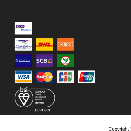
FS 793909
Copyright 