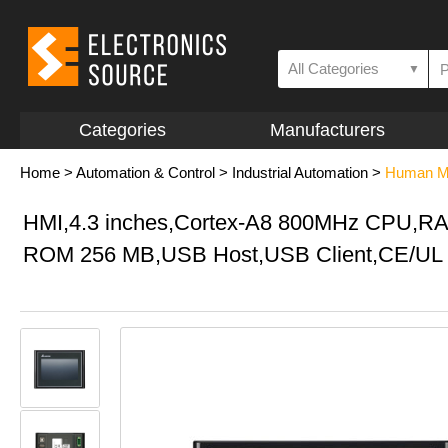
All Categories
▼
Categories
Manufacturers
Home
>
Automation & Control
>
Industrial Automation
>
Human Ma
HMI,4.3 inches,Cortex-A8 800MHz CPU,R
ROM 256 MB,USB Host,USB Client,CE/UL ce