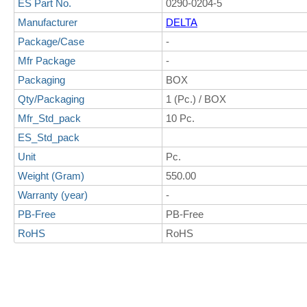
ES Part No.
0290-0204-5
Manufacturer
DELTA
Package/Case
-
Mfr Package
-
Packaging
BOX
Qty/Packaging
1 (Pc.) / BOX
Mfr_Std_pack
10 Pc.
ES_Std_pack
Unit
Pc.
Weight (Gram)
550.00
Warranty (year)
-
PB-Free
PB-Free
RoHS
RoHS