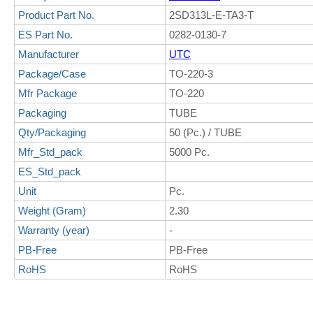
Product Part No.
2SD313L-E-TA3-T
ES Part No.
0282-0130-7
Manufacturer
UTC
Package/Case
TO-220-3
Mfr Package
TO-220
Packaging
TUBE
Qty/Packaging
50 (Pc.) / TUBE
Mfr_Std_pack
5000 Pc.
ES_Std_pack
Unit
Pc.
Weight (Gram)
2.30
Warranty (year)
-
PB-Free
PB-Free
RoHS
RoHS