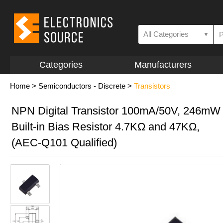
All Categories
▼
Categories
Manufacturers
Home
>
Semiconductors - Discrete
>
Transistors
NPN Digital Transistor 100mA/50V, 246mW
Built-in Bias Resistor 4.7KΩ and 47KΩ,
(AEC-Q101 Qualified)