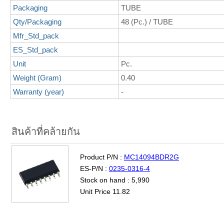
Packaging
TUBE
Qty/Packaging
48 (Pc.) / TUBE
Mfr_Std_pack
ES_Std_pack
Unit
Pc.
Weight (Gram)
0.40
Warranty (year)
-
สินค้าที่คล้ายกัน
Product P/N :
MC14094BDR2G
ES-P/N :
0235-0316-4
Stock on hand : 5,990
Unit Price 11.82