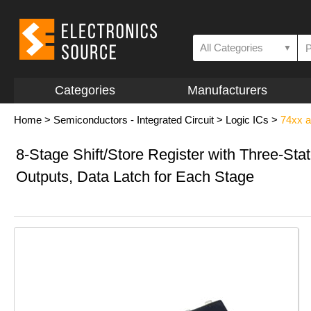
All Categories
▼
Categories
Manufacturers
Home
>
Semiconductors - Integrated Circuit
>
Logic ICs
>
74xx a
8-Stage Shift/Store Register with Three-Sta
Outputs, Data Latch for Each Stage