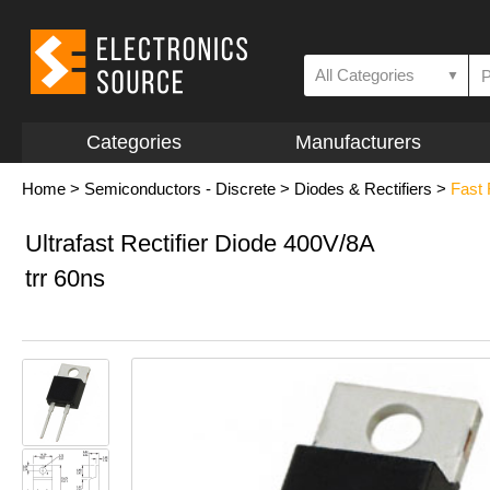
All Categories
▼
Categories
Manufacturers
Home
>
Semiconductors - Discrete
>
Diodes & Rectifiers
>
Fast
Ultrafast Rectifier Diode 400V/8A
trr 60ns