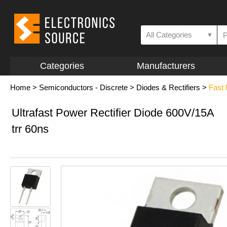
All Categories
▼
Categories
Manufacturers
Home
>
Semiconductors - Discrete
>
Diodes & Rectifiers
>
Fast
Ultrafast Power Rectifier Diode 600V/15A
trr 60ns