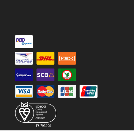
FS 793909