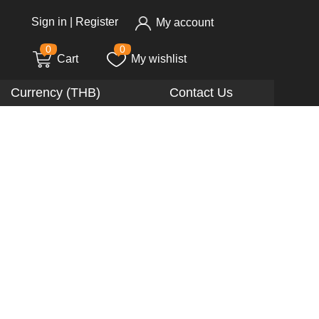
Sign in
|
Register
My account
0
0
Cart
My wishlist
Currency (THB)
Contact Us