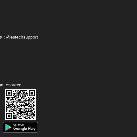
ค : @estechsupport
on: esource