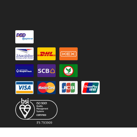
FS 793909