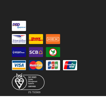
FS 793909