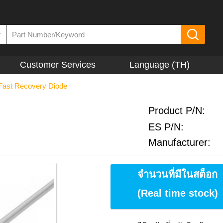
▼
Customer Services
Language (TH)
Fast Recovery Diode
Product P/N:
ES P/N:
Manufacturer:
จำนวนที่มีในสต็อก
(Real time stock)