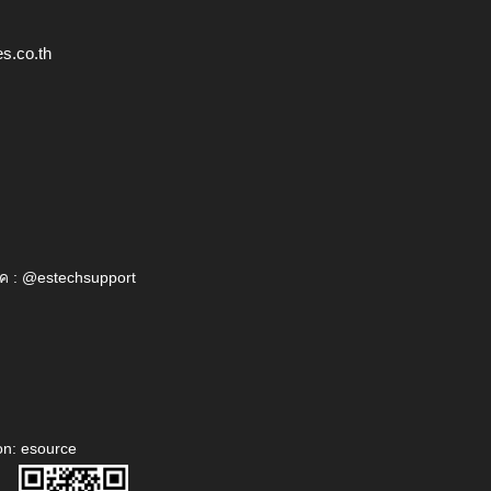
s.co.th
ค : @estechsupport
on: esource