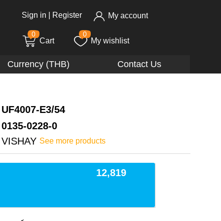
Sign in
|
Register
My account
0
0
Cart
My wishlist
Currency (THB)
Contact Us
UF4007-E3/54
0135-0228-0
VISHAY
See more products
12,819