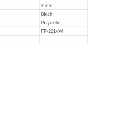
4 mm
Black
Polyolefin
FP-221VW
-