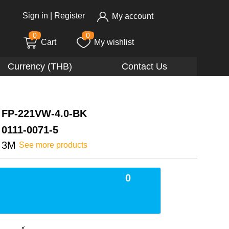
Sign in
|
Register
My account
0
0
Cart
My wishlist
Currency (THB)
Contact Us
FP-221VW-4.0-BK
0111-0071-5
3M
See more products
0