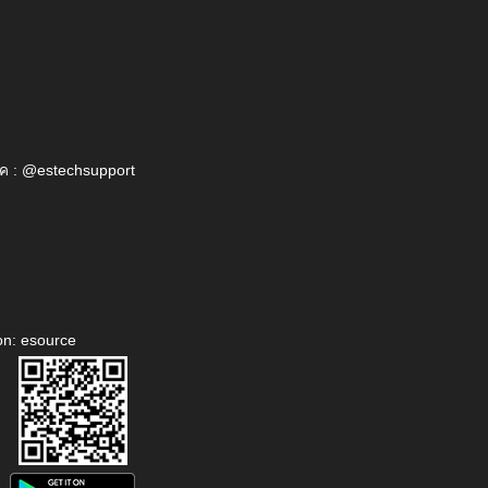
ค : @estechsupport
on: esource