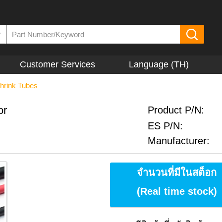
▼
Customer Services
Language (TH)
hrink Tubes
or
Product P/N:
ES P/N:
Manufacturer:
จำนวนที่มีในสต็อก
(Real time stock)