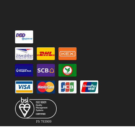
FS 793909