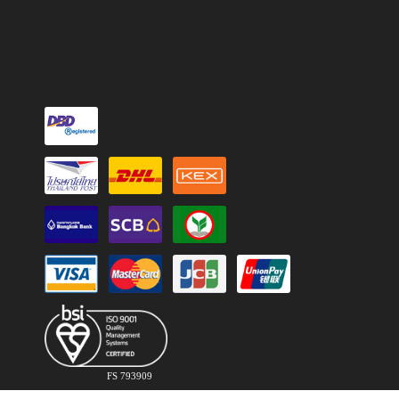
FS 793909