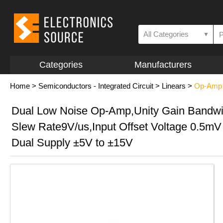
All Categories
▼
Categories
Manufacturers
Home
>
Semiconductors - Integrated Circuit
>
Linears
>
Op-Amp a
Dual Low Noise Op-Amp,Unity Gain Bandw
Slew Rate9V/us,Input Offset Voltage 0.5mV
Dual Supply ±5V to ±15V