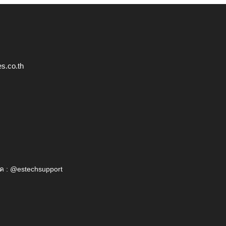
s.co.th
ค : @estechsupport