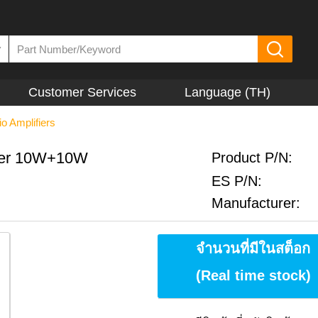
▼
Customer Services
Language (TH)
o Amplifiers
fier 10W+10W
Product P/N:
ES P/N:
Manufacturer:
จำนวนที่มีในสต็อก
(Real time stock)