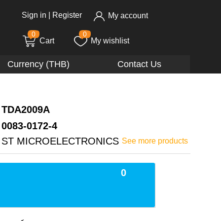
Sign in
|
Register
My account
0
0
Cart
My wishlist
Currency (THB)
Contact Us
TDA2009A
0083-0172-4
ST MICROELECTRONICS
See more products
0