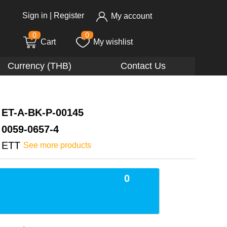
Sign in
|
Register
My account
0
0
Cart
My wishlist
Currency (THB)
Contact Us
ET-A-BK-P-00145
0059-0657-4
ETT
See more products
0