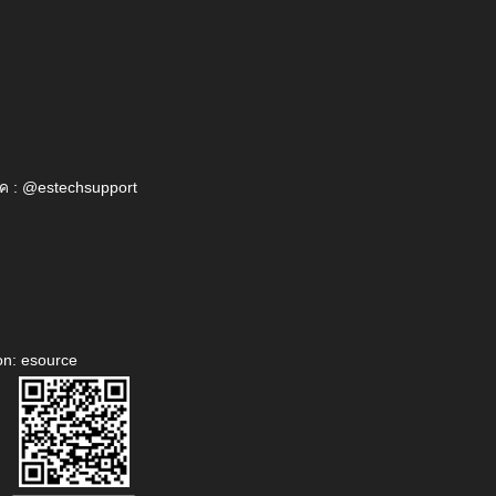
ค : @estechsupport
on: esource