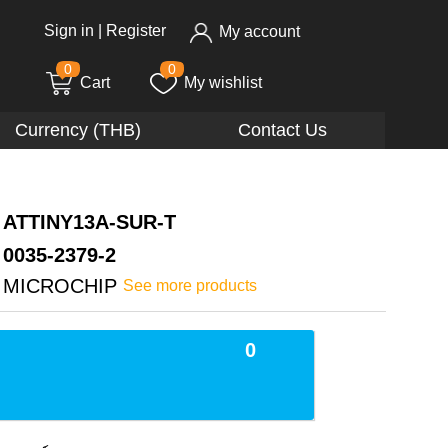
Sign in
|
Register
My account
0
0
Cart
My wishlist
Currency (THB)
Contact Us
ATTINY13A-SUR-T
0035-2379-2
MICROCHIP
See more products
0