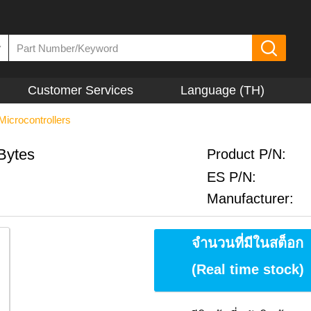
▼
Customer Services
Language (TH)
Microcontrollers
Bytes
Product P/N:
ES P/N:
Manufacturer:
จำนวนที่มีในสต็อก
(Real time stock)