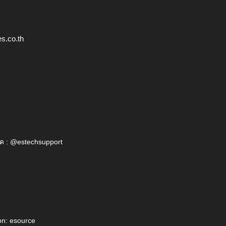
s.co.th
ค : @estechsupport
on: esource