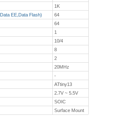
1K
-Data EE,Data Flash)
64
64
1
10/4
8
2
20MHz
-
ATtiny13
2.7V ~ 5.5V
SOIC
Surface Mount