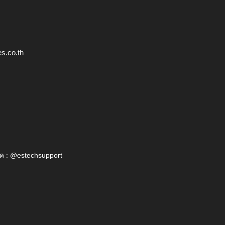
s.co.th
ค : @estechsupport