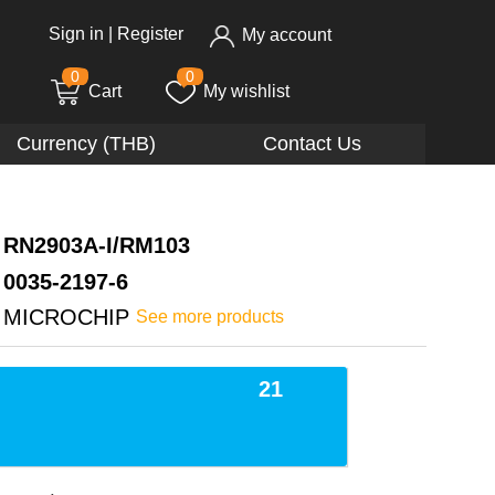
Sign in
|
Register
My account
0
0
Cart
My wishlist
Currency (THB)
Contact Us
RN2903A-I/RM103
0035-2197-6
MICROCHIP
See more products
21