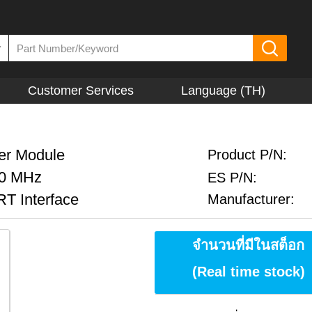
▼
Customer Services
Language (TH)
er Module
Product P/N:
00 MHz
ES P/N:
T Interface
Manufacturer:
จำนวนที่มีในสต็อก
(Real time stock)