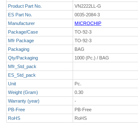
Product Part No.
VN2222LL-G
ES Part No.
0035-2084-3
Manufacturer
MICROCHIP
Package/Case
TO-92-3
Mfr Package
TO-92-3
Packaging
BAG
Qty/Packaging
1000 (Pc.) / BAG
Mfr_Std_pack
ES_Std_pack
Unit
Pc.
Weight (Gram)
0.30
Warranty (year)
-
PB-Free
PB-Free
RoHS
RoHS