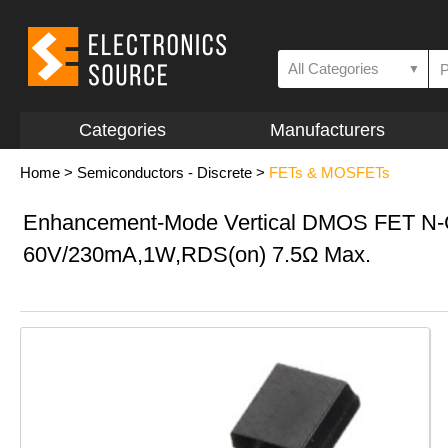
All Categories
▼
Categories
Manufacturers
Home
>
Semiconductors - Discrete
>
FETs & MOSFETs
Enhancement-Mode Vertical DMOS FET N-
60V/230mA,1W,RDS(on) 7.5Ω Max.