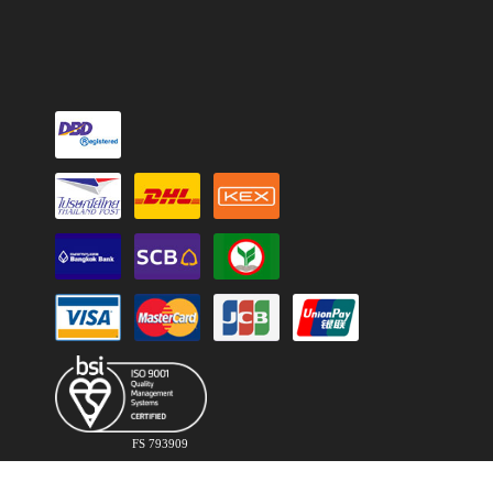
FS 793909